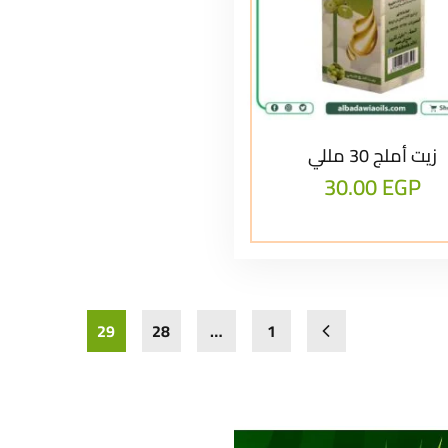
زيت أملج 30 مللي
30.00
EGP
29
28
…
1