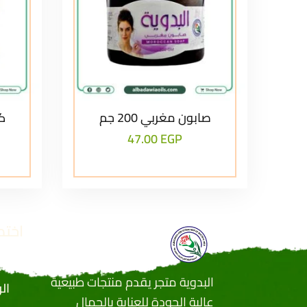
صابون مغربي 200 جم
كر
47.00
EGP
اختص
البدوية متجر يقدم منتجات طبيعية
ال
عالية الجودة للعناية بالجمال