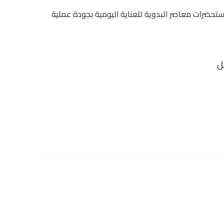
ي 120 جم من مستحضرات معاصر البدوية للعناية اليومية بجودة عملية
ل