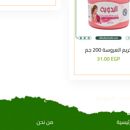
يم العروسة 200 جم
31.00
EGP
ارات الموقع
تصفح
رئيسية
من نحن