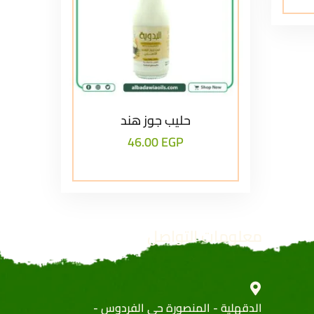
حليب جوز هند
46.00
EGP
معلومات التواصل
الدقهلية - المنصورة حي الفردوس -