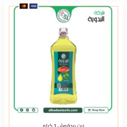
زيت بردقوش 1 كيلو