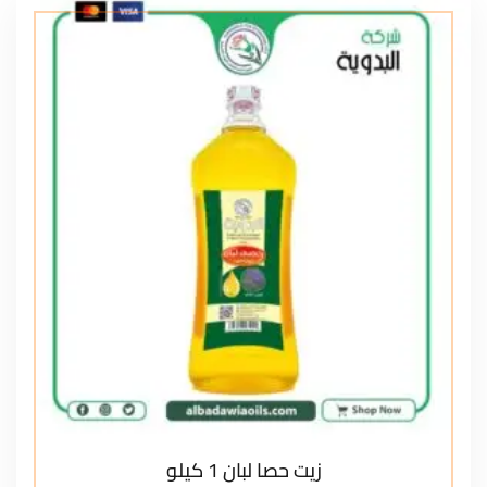
زيت حصا لبان 1 كيلو