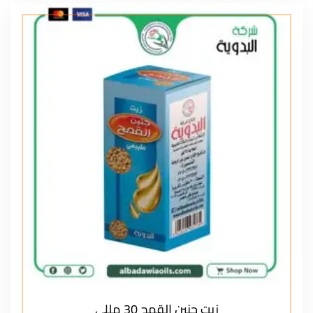
زيت جنين القمح 30 مللي