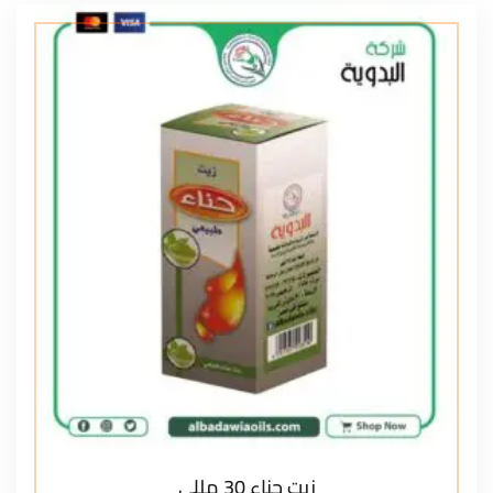
زيت حناء 30 مللي