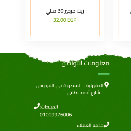
زيت جرجير 30 مللي
32.00
EGP
معلومات التواصل
الدقهلية - المنصورة حي الفردوس
- شارع أحمد لطفي
المبيعات:
01009976006
خدمة العملاء: