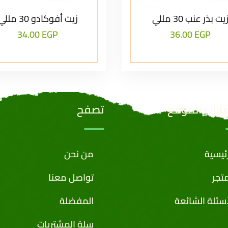
يت بذر عنب 30 مللي
زيت أفوكادو 30 مللي
34.00
EGP
36.00
EGP
ارات الموقع
تصفح
رئيسية
من نحن
متجر
تواصل معنا
أسئلة الشائعة
المفضلة
سلة المشتريات