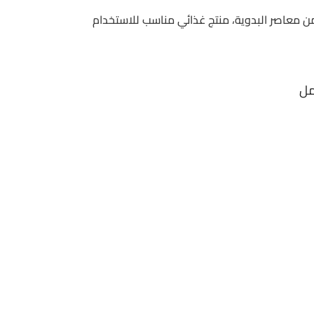
الهند النباتي 250 مل من معاصر البدوية، منتج غذائي مناسب للاستخدام