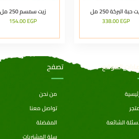
ت حبة البركة 250 مل
زيت سمسم 250 مل
154.00
EGP
338.00
EGP
ارات الموقع
تصفح
رئيسية
من نحن
متجر
تواصل معنا
أسئلة الشائعة
المفضلة
سلة المشتريات