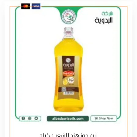
زيت جوز هند للشعر 1 كيلو