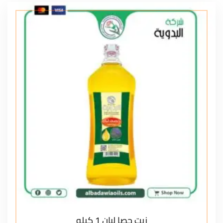
زيت حصا لبان 1 كيلو