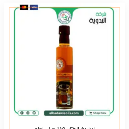
زيت بذر الكتان 140 مللي زجاج