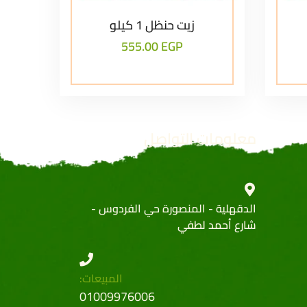
زيت حنظل 1 كيلو
555.00
EGP
معلومات التواصل
الدقهلية - المنصورة حي الفردوس -
شارع أحمد لطفي
المبيعات:
01009976006