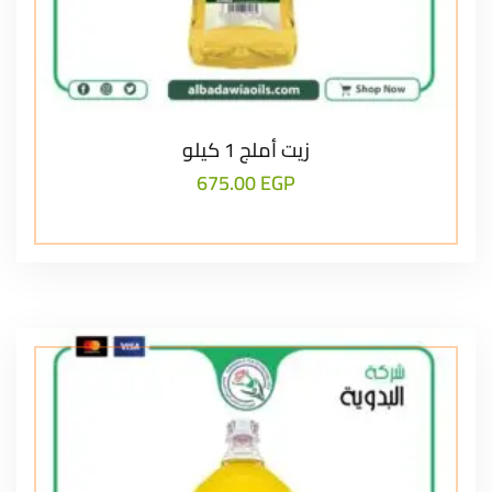
زيت أملج 1 كيلو
675.00
EGP