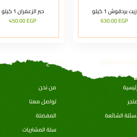
زيت بردقوش 1 كيلو
حبر الزعفران 1 كيلو
450.00
EGP
630.00
EGP
ارات الموقع
تصفح
رئيسية
من نحن
متجر
تواصل معنا
أسئلة الشائعة
المفضلة
سلة المشتريات