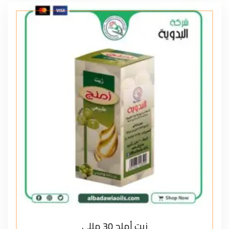
زيت أملج 30 مللي