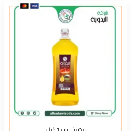
زيت بذر عنب 1 كيلو