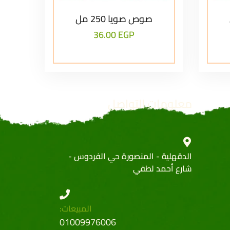
صوص صويا 250 مل
36.00
EGP
معلومات التواصل
الدقهلية - المنصورة حي الفردوس -
شارع أحمد لطفي
المبيعات:
01009976006