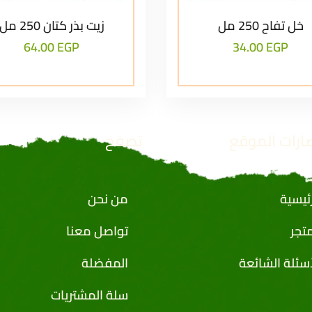
خل تفاح 250 مل
زيت بذر كتان 250 مل
64.00
EGP
34.00
EGP
ارات الموقع
تصفح
رئيسية
من نحن
متجر
تواصل معنا
أسئلة الشائعة
المفضلة
سلة المشتريات